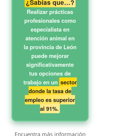
¿Sabías que…?
Realizar prácticas
profesionales como
especialista en
atención animal en
la provincia de León
puede mejorar
significativamente
tus opciones de
trabajo en un
sector
donde la tasa de
empleo es superior
al 91%.
Encuentra más información