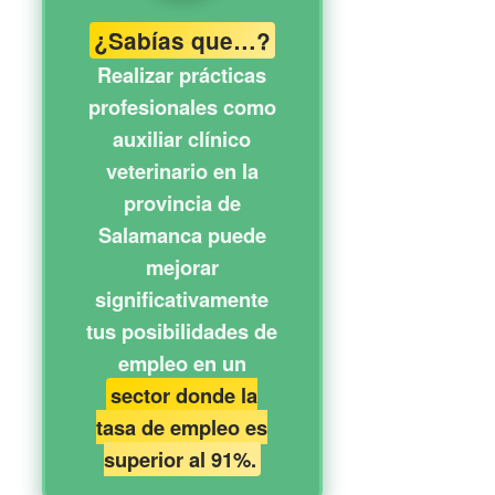
¿Sabías que…?
Realizar prácticas
profesionales como
auxiliar clínico
veterinario en la
provincia de
Salamanca puede
mejorar
significativamente
tus posibilidades de
empleo en un
sector donde la
tasa de empleo es
superior al 91%.